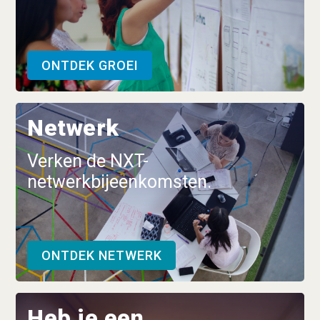
ONTDEK GROEI
Netwerk
Verken de NXT-
netwerkbijeenkomsten.
ONTDEK NETWERK
Heb je een